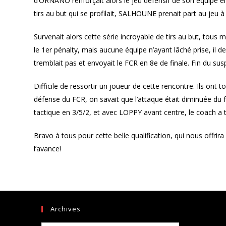
d’ORNANO renforçait alors le jeu défensif de son équipe e
tirs au but qui se profilait, SALHOUNE prenait part au jeu à 
Survenait alors cette série incroyable de tirs au but, tous
le 1er pénalty, mais aucune équipe n’ayant lâché prise, il d
tremblait pas et envoyait le FCR en 8e de finale. Fin du su
Difficile de ressortir un joueur de cette rencontre. Ils ont t
défense du FCR, on savait que l’attaque était diminuée du
tactique en 3/5/2, et avec LOPPY avant centre, le coach a t
Bravo à tous pour cette belle qualification, qui nous offri
l’avance!
Archives