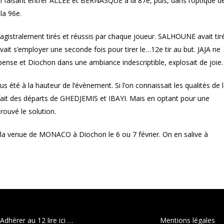
n faisant entrer ALLEE et BERNASQUE à la 87e, puis, dans l’optique d
la 96e.
 magistralement tirés et réussis par chaque joueur. SALHOUNE avait tir
evait s’employer une seconde fois pour tirer le…12e tir au but. JAJA ne
spense et Diochon dans une ambiance indescriptible, explosait de joie.
ous été à la hauteur de l’évènement. Si l’on connaissait les qualités de 
 fait des départs de GHEDJEMIS et IBAYI. Mais en optant pour une
rouvé le solution.
ra la venue de MONACO à Diochon le 6 ou 7 février. On en salive à
Adhérer au 12 lire ici …
Mentions légales