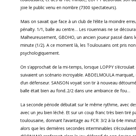
joie le public venu en nombre (7300 spectateurs).
Mais on savait que face à un club de l’élite la moindre erreur
pénalty. 1/1, balle au centre… Les rouennais ne se décourag
Malheureusement, GBOHO, un ancien joueur passé dans les
minute (1/2). A ce moment là, les Toulousains ont pris non
psychologiquement.
On s’approchait de la mi-temps, lorsque LOPPY s’écroulait 
suivaient un scénario incroyable. ABDELMOULA marquait, ma
d’un défenseur. SANSON voyait son tir à nouveau détourné…Mai
balle était bien au fond..2/2 dans une ambiance de fou…
La seconde période débutait sur le même rythme, avec des 
avec un jeu bien léché. Et sur un coup franc très bien ti
toulousaine, donnant l’avantage au FCR: 3/2 à la 64e minute
alors que les dernières secondes interminables s’écoulaie