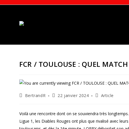
Skip
to
content
FCR / TOULOUSE : QUEL MATCH 
Auteur/autrice
Publication
Post
BertrandR
22 janvier 2024
Article
de
publiée :
category:
la
publication :
Voilà une rencontre dont on se souviendra très longtemps. M
Ligue 1, les Diables Rouges ont plus que rivalisé avec leurs
toulousains, et dès la 16e minute, LOPPY débordait son ad