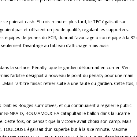
 se paierait cash. Et trois minutes plus tard, le TFC égalisait sur
eaient pas et offraient un jeu de qualité, régalant les supporters.
 équipes de jeunes du FCR, donnait l’avantage à son équipe à la 32
 seulement l’avantage au tableau d’affichage mais aussi
dans la surface. Pénalty…que le gardien détournait en corner. S’en
is l’arbitre désignait à nouveau le point du pénalty pour une main
s l’arbitre faisait retirer suite à une faute du gardien. Cette fois, 
Diables Rouges surmotivés, et qui continuaient à régaler le public
ré par BENKAÏD, BOUZAMOUCHA catapultait le ballon dans la lucarne
. Cette fois, on pensait que la victoire avait choisi son camp. Mais
nt, TOULOUSE égalisait d’un superbe but à la 92e minute. Maxime