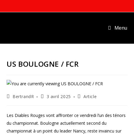
Skip
to
content
Menu
US BOULOGNE / FCR
Auteur/autrice
Publication
Post
BertrandR
3 avril 2025
Article
de
publiée :
category:
la
publication :
Les Diables Rouges vont affronter ce vendredi l’un des ténors
du championnat. Boulogne actuellement second du
championnat à un point du leader Nancy, reste invaincu sur