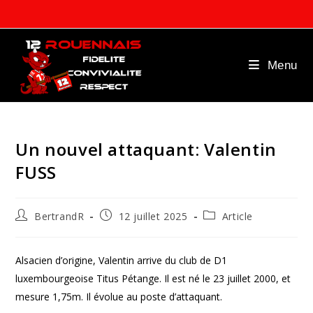
Skip
to
content
Menu
Un nouvel attaquant: Valentin
FUSS
Auteur/autrice
Publication
Post
BertrandR
12 juillet 2025
Article
de
publiée :
category:
la
publication :
Alsacien d’origine, Valentin arrive du club de D1
luxembourgeoise Titus Pétange. Il est né le 23 juillet 2000, et
mesure 1,75m. Il évolue au poste d’attaquant.