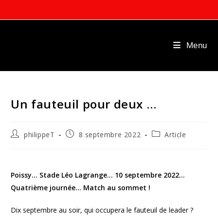
Skip
to
content
Menu
Un fauteuil pour deux …
Auteur/autrice
Publication
Post
philippeT
8 septembre 2022
Article
de
publiée :
category:
la
publication :
Poissy… Stade Léo Lagrange… 10 septembre 2022…
Quatrième journée… Match au sommet !
Dix septembre au soir, qui occupera le fauteuil de leader ?