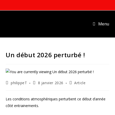
Skip
to
content
Menu
Un début 2026 perturbé !
Auteur/autrice
Publication
Post
philippeT
8 janvier 2026
Article
de
publiée :
category:
la
publication :
Les conditions atmosphériques perturbent ce début d’année
côté entrainements.