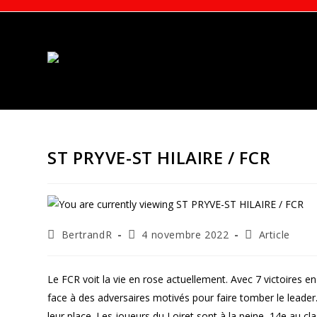
Skip
to
content
ST PRYVE-ST HILAIRE / FCR
Auteur/autrice
Publication
Post
BertrandR
4 novembre 2022
Article
de
publiée :
category:
la
publication :
Le FCR voit la vie en rose actuellement. Avec 7 victoires 
face à des adversaires motivés pour faire tomber le leader
leur place. Les joueurs du Loiret sont à la peine, 14e au cl