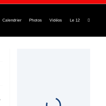
Calendrier
Photos
Vidéos
Le 12
Toggle
website
search
e