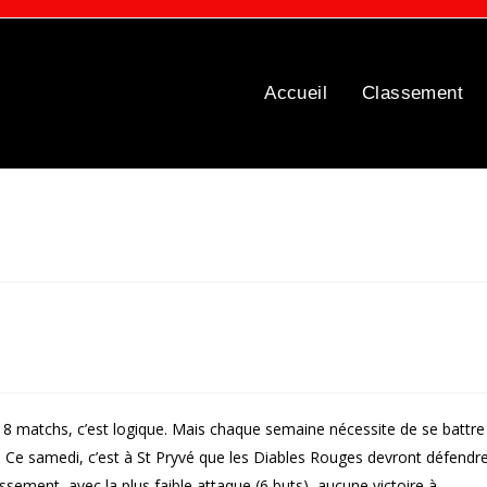
Accueil
Classement
en 8 matchs, c’est logique. Mais chaque semaine nécessite de se battre
. Ce samedi, c’est à St Pryvé que les Diables Rouges devront défendr
assement, avec la plus faible attaque (6 buts), aucune victoire à