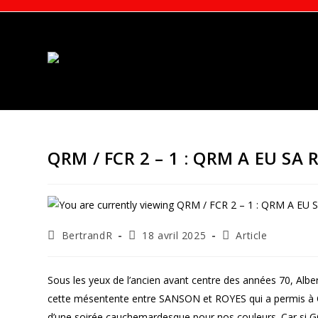
Skip
to
content
QRM / FCR 2 – 1 : QRM A EU SA
Auteur/autrice
Publication
Post
BertrandR
18 avril 2025
Article
de
publiée :
category:
la
publication :
Sous les yeux de l’ancien avant centre des années 70, Albe
cette mésentente entre SANSON et ROYES qui a permis à QRM
d’une soirée cauchemardesque pour nos couleurs. Car si GOP