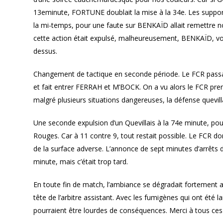
13eminute, FORTUNE doublait la mise à la 34e. Les support
la mi-temps, pour une faute sur BENKAÏD allait remettre not
cette action était expulsé, malheureusement, BENKAÏD, vou
dessus.
Changement de tactique en seconde période. Le FCR pass
et fait entrer FERRAH et M’BOCK. On a vu alors le FCR pre
malgré plusieurs situations dangereuses, la défense quevill
Une seconde expulsion d’un Quevillais à la 74e minute, po
Rouges. Car à 11 contre 9, tout restait possible. Le FCR do
de la surface adverse. L’annonce de sept minutes d’arrêts d
minute, mais c’était trop tard.
En toute fin de match, l’ambiance se dégradait fortement ave
tête de l’arbitre assistant. Avec les fumigènes qui ont été 
pourraient être lourdes de conséquences. Merci à tous ces 