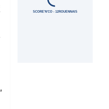
t
SCORE'N'CO - 12ROUENNAIS
r
A
s
la