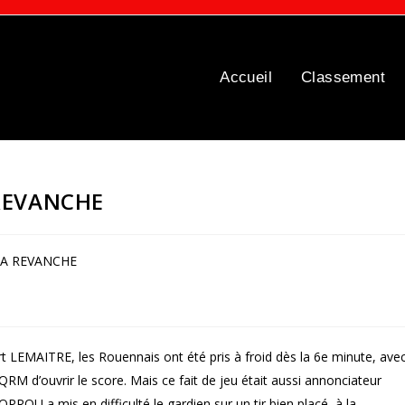
Accueil
Classement
 REVANCHE
rt LEMAITRE, les Rouennais ont été pris à froid dès la 6e minute, ave
 d’ouvrir le score. Mais ce fait de jeu était aussi annonciateur
ROU a mis en difficulté le gardien sur un tir bien placé, à la