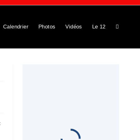
Calendrier
Photos
Vidéos
Le 12
Toggle
website
search
c