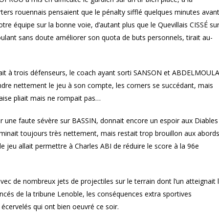
ers rouennais pensaient que le pénalty sifflé quelques minutes avan
re équipe sur la bonne voie, d’autant plus que le Quevillais CISSÉ su
lant sans doute améliorer son quota de buts personnels, tirait au-
ait à trois défenseurs, le coach ayant sorti SANSON et ABDELMOUL
ndre nettement le jeu à son compte, les corners se succédant, mais
aise pliait mais ne rompait pas…
ur une faute sévère sur BASSIN, donnait encore un espoir aux Diables
minait toujours très nettement, mais restait trop brouillon aux abord
e jeu allait permettre à Charles ABI de réduire le score à la 96e
c de nombreux jets de projectiles sur le terrain dont l’un atteignait 
lancés de la tribune Lenoble, les conséquences extra sportives
écervelés qui ont bien oeuvré ce soir.