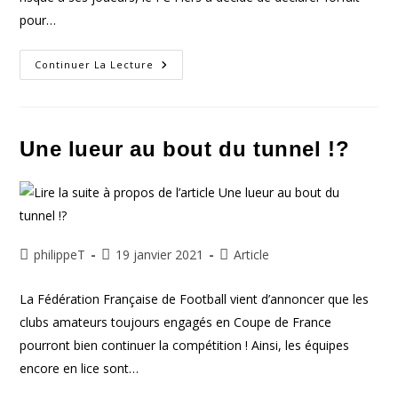
pour…
Le
Continuer La Lecture
FC
Flers
Renonce
À
Jouer
Le
Une lueur au bout du tunnel !?
6e
Tour
De
La
Coupe
De
France
Contre
Le
Auteur/autrice
Publication
Post
philippeT
19 janvier 2021
Article
FCR
de
publiée :
category:
la
La Fédération Française de Football vient d’annoncer que les
publication :
clubs amateurs toujours engagés en Coupe de France
pourront bien continuer la compétition ! Ainsi, les équipes
encore en lice sont…