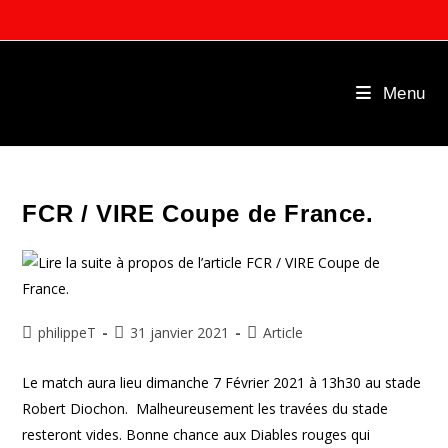
Skip
to
content
Menu
FCR / VIRE Coupe de France.
Auteur/autrice
Publication
Post
philippeT
31 janvier 2021
Article
de
publiée :
category:
la
Le match aura lieu dimanche 7 Février 2021 à 13h30 au stade
publication :
Robert Diochon. Malheureusement les travées du stade
resteront vides. Bonne chance aux Diables rouges qui