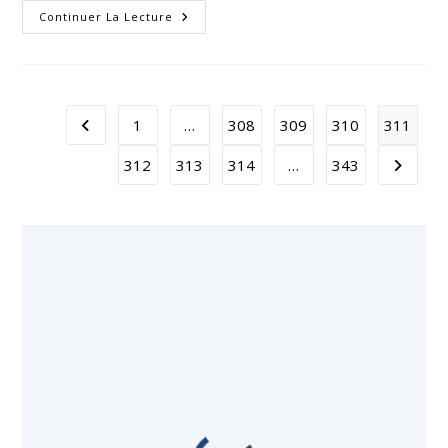
Une
Continuer La Lecture
Lueur
Au
Bout
Du
Tunnel
!?
1
…
308
309
310
311
Go to the previous page
312
313
314
…
343
Aller à 