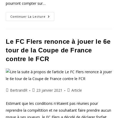
pourront compter sur…
FCR
Continuer La Lecture
/
VIRE
Coupe
De
France.
Le FC Flers renonce à jouer le 6e
tour de la Coupe de France
contre le FCR
Auteur/autrice
Publication
Post
BertrandR
23 janvier 2021
Article
de
publiée :
category:
la
Estimant que les conditions n'étaient pas réunies pour
publication :
reprendre la compétition et ne souhaitant faire prendre aucun
risque à ses joueurs, le FC Flers a décidé de déclarer forfait