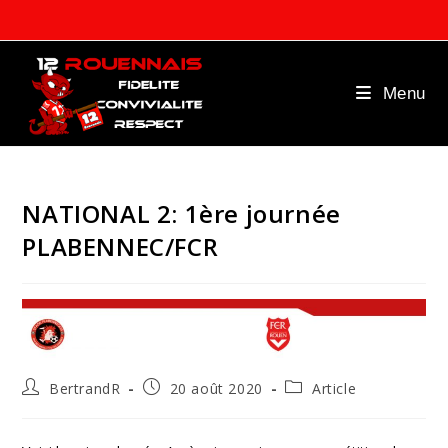
Skip
to
content
Menu
NATIONAL 2: 1ère journée
PLABENNEC/FCR
Auteur/autrice
Publication
Post
BertrandR
20 août 2020
Article
de
publiée :
category:
la
publication :