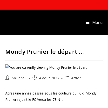
Skip
to
content
Menu
Mondy Prunier le départ …
Auteur/autrice
Publication
Post
philippeT
4 août 2022
Article
de
publiée :
category:
la
publication :
Après une année passée sous les couleurs du FCR, Mondy
Prunier rejoint le FC Versailles 78 N1.