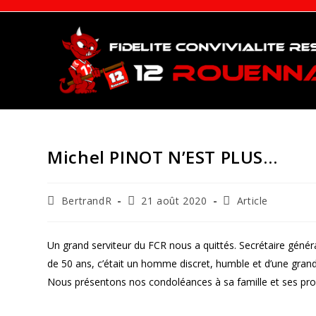
Skip
to
content
Michel PINOT N’EST PLUS…
Auteur/autrice
Publication
Post
BertrandR
21 août 2020
Article
de
publiée :
category:
la
publication :
Un grand serviteur du FCR nous a quittés. Secrétaire génér
de 50 ans, c’était un homme discret, humble et d’une grand
Nous présentons nos condoléances à sa famille et ses pro