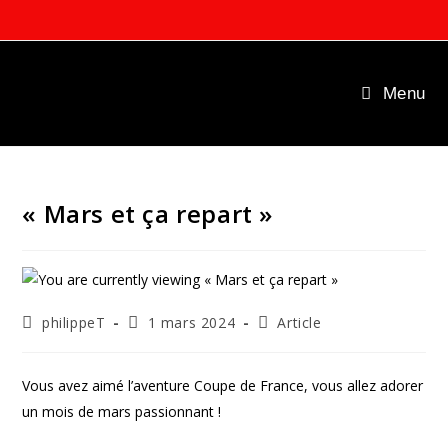
Skip
to
content
Menu
« Mars et ça repart »
Auteur/autrice
Publication
Post
philippeT
1 mars 2024
Article
de
publiée :
category:
la
publication :
Vous avez aimé l’aventure Coupe de France, vous allez adorer
un mois de mars passionnant !