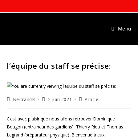
Skip
to
content
Menu
l’équipe du staff se précise:
Auteur/autrice
Publication
Post
BertrandR
2 juin 2021
Article
de
publiée :
category:
la
publication :
C’est avec plaisir que nous allons retrouver Dominique
Bougon (entraineur des gardiens), Thierry Riou et Thomas
Legrand (préparateur physique). Bienvenue à eux.