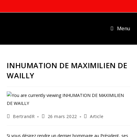
Skip
to
content
Menu
INHUMATION DE MAXIMILIEN DE
WAILLY
Auteur/autrice
Publication
Post
BertrandR
26 mars 2022
Article
de
publiée :
category:
la
publication :
Si vous désirez rendre un dernier hommage au Président, ses