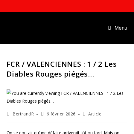
Skip
to
content
Menu
FCR / VALENCIENNES : 1 / 2 Les
Diables Rouges piégés…
Auteur/autrice
Publication
Post
BertrandR
6 février 2026
Article
de
publiée :
category:
la
publication :
On se doutait qu’une défaite arriverait tôt ou tard. Mais on