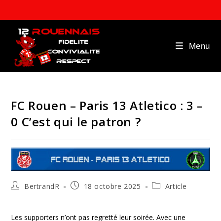
Skip
to
content
Menu
FC Rouen – Paris 13 Atletico : 3 –
0 C’est qui le patron ?
Auteur/autrice
Publication
Post
BertrandR
18 octobre 2025
Article
de
publiée :
category:
la
publication :
Les supporters n’ont pas regretté leur soirée. Avec une