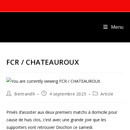
Skip
to
content
Menu
FCR / CHATEAUROUX
Auteur/autrice
Publication
Post
BertrandR
4 septembre 2025
Article
de
publiée :
category:
la
publication :
Privés d’assister aux deux premiers matchs à domicile pour
cause de huis clos, c’est avec une grande joie que les
supporters vont retrouver Diochon ce samedi.