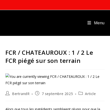
Skip
to
content
Menu
FCR / CHATEAUROUX : 1 / 2 Le
FCR piégé sur son terrain
Auteur/autrice
Publication
Post
BertrandR
7 septembre 2025
Article
de
publiée :
category:
la
publication :
Alors que tous les ingrédients semblaient réunis pour que la