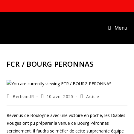
Skip
to
content
Menu
FCR / BOURG PERONNAS
Auteur/autrice
Publication
Post
BertrandR
10 avril 2025
Article
de
publiée :
category:
la
publication :
Revenus de Boulogne avec une victoire en poche, les Diables
Rouges ont pu préparer la venue de Bourg Péronnas
sereinement. Il faudra se méfier de cette surprenante équipe