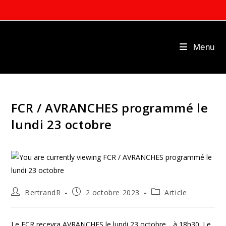
Skip
to
content
Menu
FCR / AVRANCHES programmé le
lundi 23 octobre
Auteur/autrice
Publication
Post
BertrandR
2 octobre 2023
Article
de
publiée :
category:
la
publication :
Le FCR recevra AVRANCHES le lundi 23 octobre….à 18h30. Le