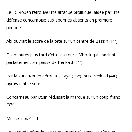
Le FC Rouen retrouve une attaque prolifique, aidée par une
défense concarnoise aux abonnés absents en première
période.
Abi ouvrait le score de la tête sur un centre de Bassin (11′) !
Dix minutes plus tard c’était au tour d’Mbock qui concluait
parfaitement sur passe de Benkaid (21′).
Par la suite Rouen déroulait, Faye ( 32′), puis Benkaid (44′)
agravaient le score.
Concarneau par Etuin réduisait la marque sur un coup-franc
(37′).
Mi – temps 4 – 1.
En seconde période, les concarnois refaisaient surface et