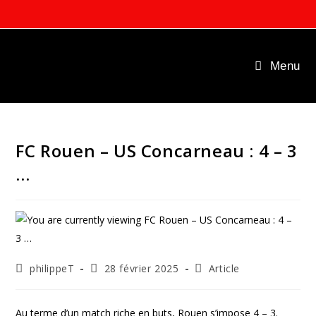
Skip
to
content
Menu
FC Rouen – US Concarneau : 4 – 3
…
Auteur/autrice
Publication
Post
philippeT
28 février 2025
Article
de
publiée :
category:
la
publication :
Au terme d’un match riche en buts, Rouen s’impose 4 – 3.