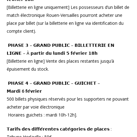
[Billetterie en ligne uniquement] Les possesseurs d’un billet de
match électronique Rouen-Versailles pourront acheter une
place par billet (sur la billetterie en ligne via identification du
compte client).
𝗣𝗛𝗔𝗦𝗘 𝟯 – 𝗚𝗥𝗔𝗡𝗗 𝗣𝗨𝗕𝗟𝗜𝗖 – 𝗕𝗜𝗟𝗟𝗘𝗧𝗧𝗘𝗥𝗜𝗘 𝗘𝗡
𝗟𝗜𝗚𝗡𝗘 – À 𝗽𝗮𝗿𝘁𝗶𝗿 𝗱𝘂 𝗹𝘂𝗻𝗱𝗶 𝟱 𝗳𝗲́𝘃𝗿𝗶𝗲𝗿 𝟭𝟴𝗵
[Billetterie en ligne] Vente des places restantes jusqu’à
épuisement du stock.
𝗣𝗛𝗔𝗦𝗘 𝟰 – 𝗚𝗥𝗔𝗡𝗗 𝗣𝗨𝗕𝗟𝗜𝗖 – 𝗚𝗨𝗜𝗖𝗛𝗘𝗧 –
𝗠𝗮𝗿𝗱𝗶
6
𝗳𝗲́𝘃𝗿𝗶𝗲𝗿
500 billets physiques réservés pour les supporters ne pouvant
acheter par voie électronique
Horaires guichets : mardi 10h-12h].
𝗧𝗮𝗿𝗶𝗳𝘀 𝗱𝗲𝘀 𝗱𝗶𝗳𝗳𝗲́𝗿𝗲𝗻𝘁𝗲𝘀 𝗰𝗮𝘁𝗲́𝗴𝗼𝗿𝗶𝗲𝘀 𝗱𝗲 𝗽𝗹𝗮𝗰𝗲𝘀 :
Tribune Horlaville : 50€