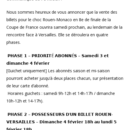
Nous sommes heureux de vous annoncer que la vente des
billets pour le choc Rouen-Monaco en 8e de finale de la
Coupe de France ouvrira samedi prochain, au lendemain de la
rencontre face à Versailles. Elle se déroulera en quatre
phases.
𝗣𝗛𝗔𝗦𝗘 𝟭 – 𝗣𝗥𝗜𝗢𝗥𝗜𝗧É 𝗔𝗕𝗢𝗡𝗡É𝗦 – 𝗦𝗮𝗺𝗲𝗱𝗶 𝟯 𝗲𝘁
𝗱𝗶𝗺𝗮𝗻𝗰𝗵𝗲 𝟰 𝗳𝗲́𝘃𝗿𝗶𝗲𝗿
[Guichet uniquement] Les abonnés saison et mi-saison
pourront acheter jusqu’à deux places chacun, sur présentation
de leur carte d’abonné.
Horaires guichets : samedi 9h-12h et 14h-17h / dimanche
10h-12h et 14-17h).
𝗣𝗛𝗔𝗦𝗘 𝟮 – 𝗣𝗢𝗦𝗦𝗘𝗦𝗦𝗘𝗨𝗥𝗦 𝗗’𝗨𝗡 𝗕𝗜𝗟𝗟𝗘𝗧 𝗥𝗢𝗨𝗘𝗡-
𝗩𝗘𝗥𝗦𝗔𝗜𝗟𝗟𝗘𝗦 – 𝗗𝗶𝗺𝗮𝗻𝗰𝗵𝗲 𝟰 𝗳𝗲́𝘃𝗿𝗶𝗲𝗿 𝟭𝟴𝗵 𝗮𝘂 𝗹𝘂𝗻𝗱𝗶 𝟱
𝗳𝗲́𝘃𝗿𝗶𝗲𝗿 𝟭𝟴𝗵