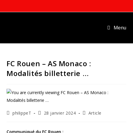
Skip
to
content
Menu
FC Rouen – AS Monaco :
Modalités billetterie …
Auteur/autrice
Publication
Post
philippeT
28 janvier 2024
Article
de
publiée :
category:
la
publication :
Communiqué du FC Rouen :