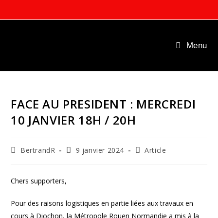
Skip
to
content
Menu
FACE AU PRESIDENT : MERCREDI
10 JANVIER 18H / 20H
Auteur/autrice
Publication
Post
BertrandR
9 janvier 2024
Article
de
publiée :
category:
la
publication :
Chers supporters,
Pour des raisons logistiques en partie liées aux travaux en
cours à Diochon, la Métropole Rouen Normandie a mis à la