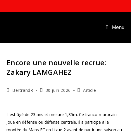
Skip
to
content
Menu
Encore une nouvelle recrue:
Zakary LAMGAHEZ
Auteur/autrice
Publication
Post
BertrandR
30 juin 2026
Article
de
publiée :
category:
la
publication :
Il est âgé de 23 ans et mesure 1,85m. Ce franco-marocain
joue en défense ou défense centrale. Il a participé à la
montée du Mans FC en Ligue 2 avant de partir une saison au