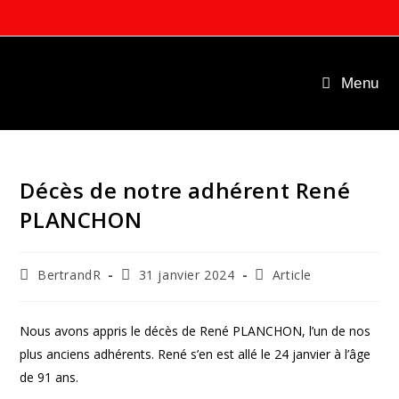
Skip
to
content
Menu
Décès de notre adhérent René
PLANCHON
Auteur/autrice
Publication
Post
BertrandR
31 janvier 2024
Article
de
publiée :
category:
la
publication :
Nous avons appris le décès de René PLANCHON, l’un de nos
plus anciens adhérents. René s’en est allé le 24 janvier à l’âge
de 91 ans.