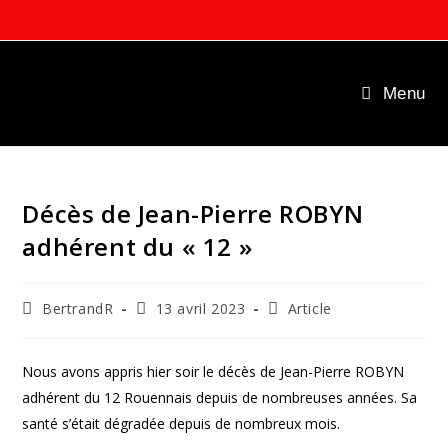
Skip
to
content
Menu
Décès de Jean-Pierre ROBYN
adhérent du « 12 »
Auteur/autrice
Publication
Post
BertrandR
13 avril 2023
Article
de
publiée :
category:
la
publication :
Nous avons appris hier soir le décès de Jean-Pierre ROBYN
adhérent du 12 Rouennais depuis de nombreuses années. Sa
santé s’était dégradée depuis de nombreux mois.