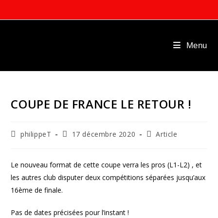
Skip
to
content
Menu
COUPE DE FRANCE LE RETOUR !
Auteur/autrice
Publication
Post
philippeT
17 décembre 2020
Article
de
publiée :
category:
la
publication :
Le nouveau format de cette coupe verra les pros (L1-L2) , et
les autres club disputer deux compétitions séparées jusqu’aux
16ème de finale.
Pas de dates précisées pour l’instant !