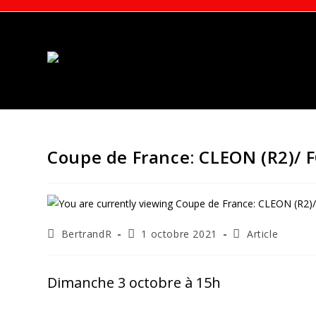
Skip
to
content
Coupe de France: CLEON (R2)/ 
Auteur/autrice
Publication
Post
BertrandR
1 octobre 2021
Article
de
publiée :
category:
la
publication :
Dimanche 3 octobre à 15h