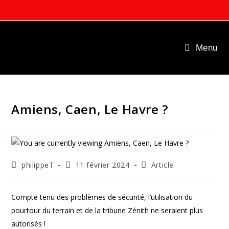
Skip
to
content
Menu
Amiens, Caen, Le Havre ?
Auteur/autrice
Publication
Post
philippeT
11 février 2024
Article
de
publiée :
category:
la
publication :
Compte tenu des problèmes de sécurité, l’utilisation du
pourtour du terrain et de la tribune Zénith ne seraient plus
autorisés !