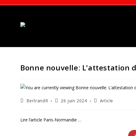
Skip
to
content
Bonne nouvelle: L’attestation d
Auteur/autrice
Publication
Post
BertrandR
26 juin 2024
Article
de
publiée :
category:
la
publication :
Lire l’article Paris-Normandie …