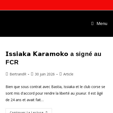
Skip
to
content
Menu
𝗜𝘀𝘀𝗶𝗮𝗸𝗮 𝗞𝗮𝗿𝗮𝗺𝗼𝗸𝗼 a signé au
FCR
Auteur/autrice
Publication
Post
BertrandR
30 juin 2026
Article
de
publiée :
category:
la
Bien que sous contrat avec Bastia, Issiaka et le club corse se
publication :
sont mis d'accord pour rendre la liberté au joueur. Il est âgé
de 24 ans et avait fait…
𝗜𝘀𝘀𝗶𝗮𝗸𝗮
Continuer La Lecture