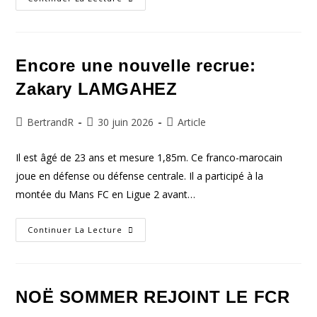
𝗞𝗮𝗿𝗮𝗺𝗼𝗸𝗼
A
Signé
Au
FCR
Encore une nouvelle recrue:
Zakary LAMGAHEZ
Auteur/autrice
Publication
Post
BertrandR
30 juin 2026
Article
de
publiée :
category:
la
Il est âgé de 23 ans et mesure 1,85m. Ce franco-marocain
publication :
joue en défense ou défense centrale. Il a participé à la
montée du Mans FC en Ligue 2 avant…
Encore
Continuer La Lecture
Une
Nouvelle
Recrue:
Zakary
LAMGAHEZ
NOË SOMMER REJOINT LE FCR