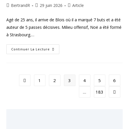
Auteur/autrice
Publication
Post
BertrandR
29 juin 2026
Article
de
publiée :
category:
la
Agé de 25 ans, il arrive de Blois où il a marqué 7 buts et a été
publication :
auteur de 5 passes décisives. Milieu offensif, Noë a été formé
à Strasbourg.…
NOË
Continuer La Lecture
SOMMER
REJOINT
LE
FCR
1
2
3
4
5
6
Go to the previous page
…
183
Aller à 