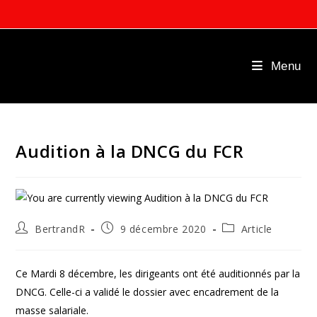
Skip
to
content
Menu
Audition à la DNCG du FCR
Auteur/autrice
Publication
Post
BertrandR
9 décembre 2020
Article
de
publiée :
category:
la
publication :
Ce Mardi 8 décembre, les dirigeants ont été auditionnés par la
DNCG. Celle-ci a validé le dossier avec encadrement de la
masse salariale.