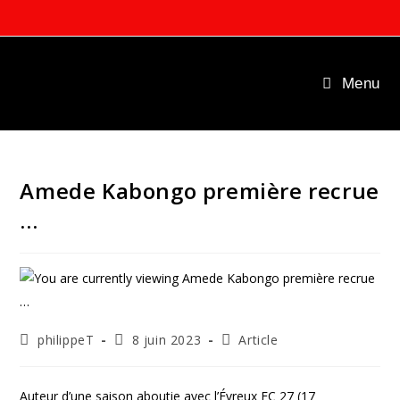
Skip
to
content
Menu
Amede Kabongo première recrue
…
Auteur/autrice
Publication
Post
philippeT
8 juin 2023
Article
de
publiée :
category:
la
publication :
Auteur d’une saison aboutie avec l’Évreux FC 27 (17