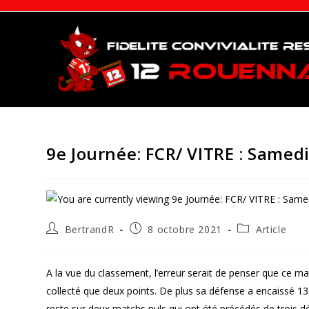
Skip
to
content
9e Journée: FCR/ VITRE : Samedi
Auteur/autrice
Publication
Post
BertrandR
8 octobre 2021
Article
de
publiée :
category:
la
publication :
A la vue du classement, l’erreur serait de penser que ce ma
collecté que deux points. De plus sa défense a encaissé 13 
reste sur deux matchs nuls qui ont été précédés de trois déf