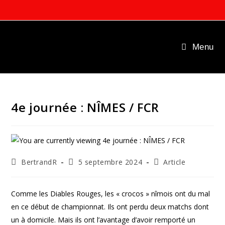
Skip
to
content
Menu
4e journée : NÎMES / FCR
Auteur/autrice
Publication
Post
BertrandR
5 septembre 2024
Article
de
publiée :
category:
la
publication :
Comme les Diables Rouges, les « crocos » nîmois ont du mal
en ce début de championnat. Ils ont perdu deux matchs dont
un à domicile. Mais ils ont l’avantage d’avoir remporté un