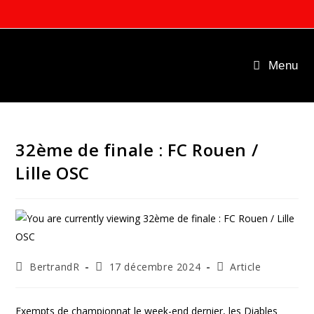
Skip
to
content
Menu
32ème de finale : FC Rouen /
Lille OSC
Auteur/autrice
Publication
Post
BertrandR
17 décembre 2024
Article
de
publiée :
category:
la
publication :
Exempts de championnat le week-end dernier, les Diables