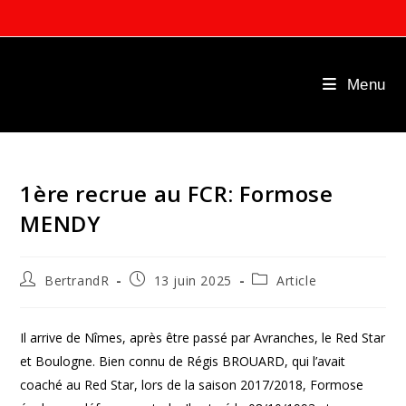
Skip
to
content
Menu
1ère recrue au FCR: Formose
MENDY
Auteur/autrice
Publication
Post
BertrandR
13 juin 2025
Article
de
publiée :
category:
la
publication :
Il arrive de Nîmes, après être passé par Avranches, le Red Star
et Boulogne. Bien connu de Régis BROUARD, qui l’avait
coaché au Red Star, lors de la saison 2017/2018, Formose