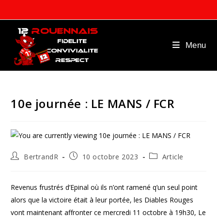
Skip
to
content
Menu
10e journée : LE MANS / FCR
Auteur/autrice
Publication
Post
BertrandR
10 octobre 2023
Article
de
publiée :
category:
la
publication :
Revenus frustrés d’Epinal où ils n’ont ramené q’un seul point
alors que la victoire était à leur portée, les Diables Rouges
vont maintenant affronter ce mercredi 11 octobre à 19h30, Le